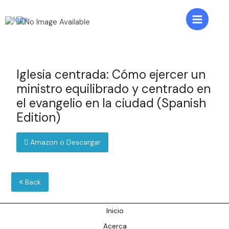
Skip
to
Main
content
Menu
Iglesia centrada: Cómo ejercer un
ministro equilibrado y centrado en
el evangelio en la ciudad (Spanish
Edition)
Amazon o Descargar
Back
Inicio
Acerca