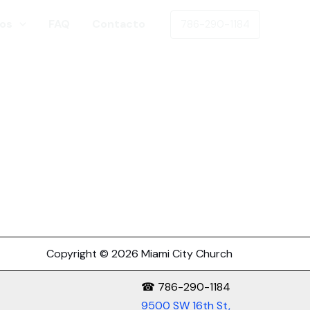
os
FAQ
Contacto
786-290-1184
Copyright © 2026 Miami City Church
☎ 786-290-1184
9500 SW 16th St,