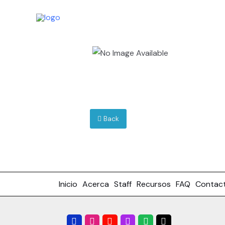
Skip
to
content
Back
Inicio
Acerca
Staff
Recursos
FAQ
Contac